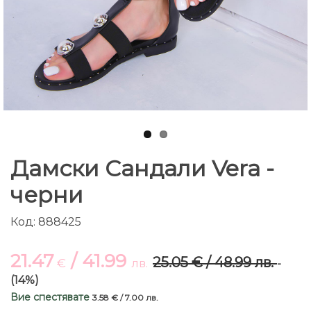
Дамски Сандали Vera -
черни
Код: 888425
21.47
/ 41.99
25.05 € / 48.99 лв.
€
лв.
-
(14%)
Вие спестявате
3.58 € / 7.00 лв.