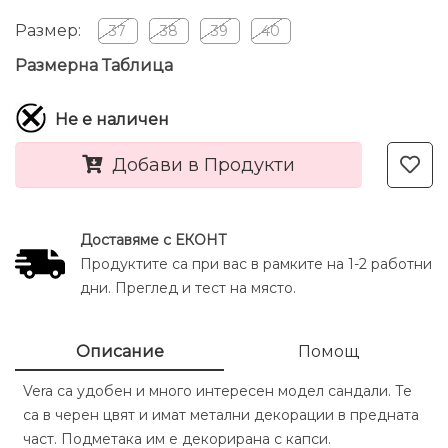
Размер:
37
38
39
40
Размерна Таблица
Не е наличен
Добави в Продукти
Доставяме с ЕКОНТ
Продуктите са при вас в рамките на 1-2 работни
дни. Преглед и тест на място.
Описание
Помощ
Vera са удобен и много интересен модел сандали. Те
са в черен цвят и имат метални декорации в предната
част. Подметака им е декорирана с капси.