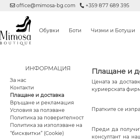
office@mimosa-bg.com
+359 877 689 395
Обувки
Боти
Чизми и Ботуши
ИНФОРМАЦИЯ
Плащане и д
За нас
Цената за доставк
Контакти
куриерската фирма
Плащане и доставка
Връщане и рекламация
Пратките се изпр
Условия за ползване
Политика за поверителност
Политика за използване на
Преди да получит
“бисквитки” (Cookie)
консултант на на