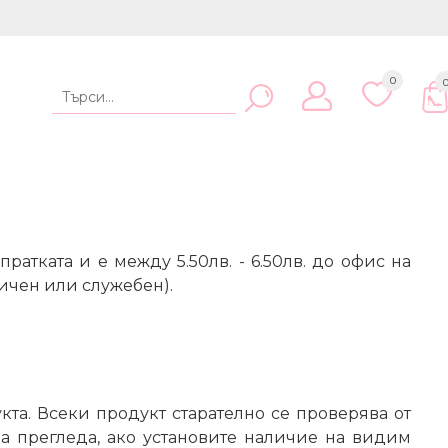
0
ратката и е между 5.50лв. - 6.50лв. до офис на
личен или служебен).
кта. Всеки продукт старателно се проверява от
а прегледа, ако установите наличие на видим