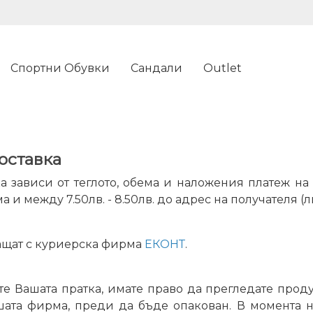
Спортни Обувки
Сандали
Outlet
оставка
а зависи от теглото, обема и наложения платеж на п
 и между 7.50лв. - 8.50лв. до адрес на получателя (
ащат с куриерскa фирмa
ЕКОНТ
.
е Вашата пратка, имате право да прегледате проду
шата фирма, преди да бъде опакован. В момента н