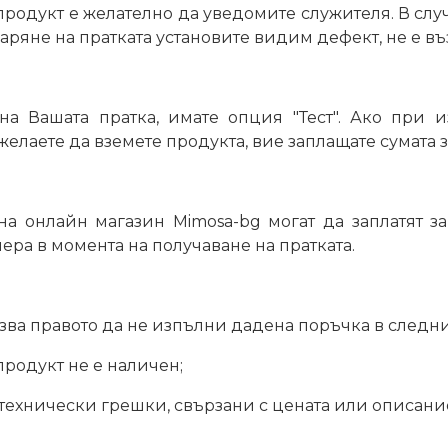
родукт е желателно да уведомите служителя. В случа
варяне на пратката установите видим дефект, не е в
на Вашата пратка, имате опция "Тест". Ако при 
елаете да вземете продукта, вие заплащате сумата 
на онлайн магазин Mimosa-bg могат да заплатят з
ера в момента на получаване на пратката.
зва правото да не изпълни дадена поръчка в следни
продукт не е наличен;
 технически грешки, свързани с цената или описани