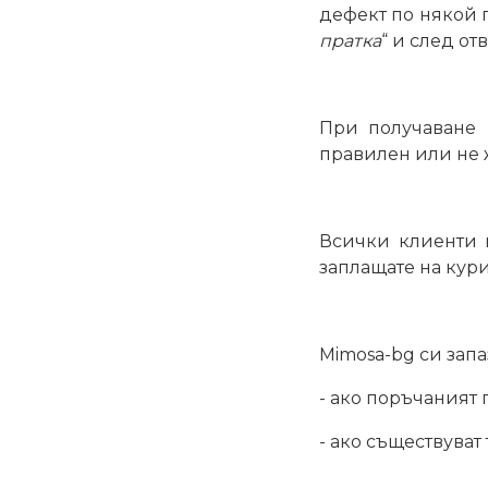
дефект по някой п
пратка
“ и след от
При получаване 
правилен или не ж
Всички клиенти 
заплащате на кури
Mimosa-bg си запа
- ако поръчаният 
- ако съществуват