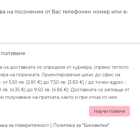
ва на посочения от Вас телефонен номер или e-
 ползване
а на доставката се определя от куриера, спрямо теглото
мера на поръчката. Ориентировачни цени: до офис на
- от 5.50 лв. (2.81 €) до 7.50 лв. (3.83 €) / до точен адрес -
0 лв. (4.35 €) до 9.50 лв. (4.86 €). Доставката се заплаща от
и получаване на пратката, както и при отказ от нея.
Научи повече
ика за поверителност
|
Политика за "Бисквитки"