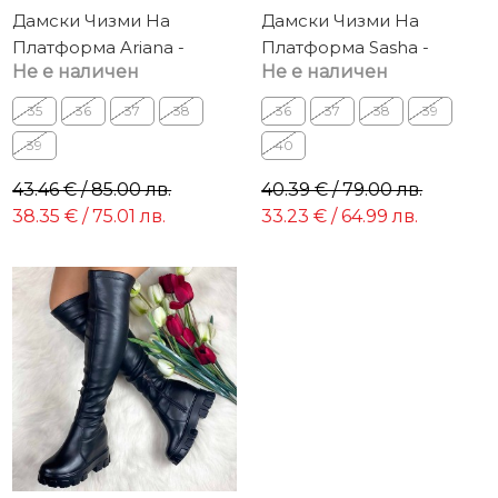
Дамски Чизми На
Дамски Чизми На
Платформа Ariana -
Платформа Sasha -
Не е наличен
Не е наличен
черни
черни
35
36
37
38
36
37
38
39
39
40
43.46 € / 85.00 лв.
40.39 € / 79.00 лв.
38.35 € / 75.01 лв.
33.23 € / 64.99 лв.