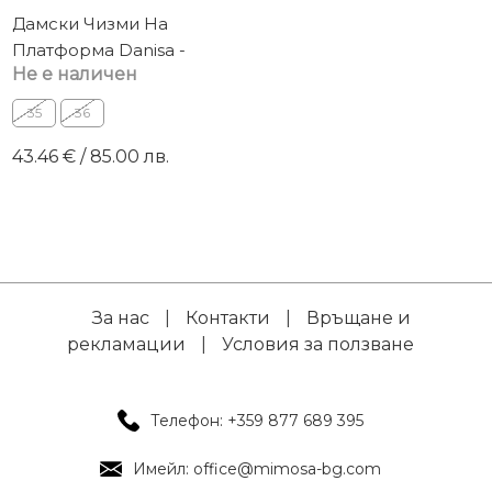
Дамски Чизми На
Платформа Danisa -
Не е наличен
черни
35
36
43.46 € / 85.00 лв.
За нас
|
Контакти
|
Връщане и
рекламации
|
Условия за ползване
Телефон: +359 877 689 395
Имейл: office@mimosa-bg.com