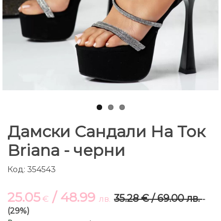
Дамски Сандали На Ток
Briana - черни
Код: 354543
25.05
/ 48.99
35.28 € / 69.00 лв.
€
лв.
-
(29%)