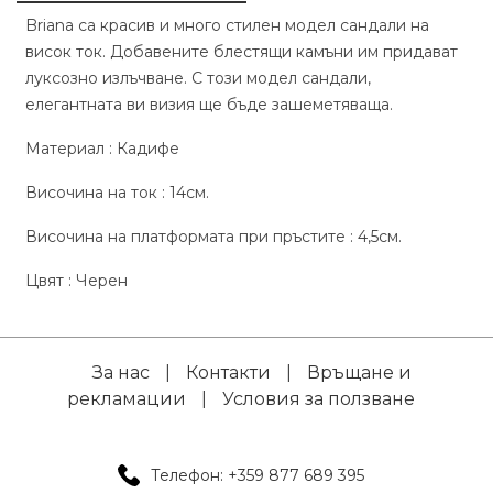
Briana са красив и много стилен модел сандали на
висок ток. Добавените блестящи камъни им придават
луксозно излъчване. С този модел сандали,
елегантната ви визия ще бъде зашеметяваща.
Материал : Кадифе
Височина на ток : 14см.
Височина на платформата при пръстите : 4,5см.
Цвят : Черен
За нас
|
Контакти
|
Връщане и
рекламации
|
Условия за ползване
Телефон: +359 877 689 395