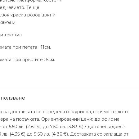
котена платформа, което ги
едневието. Те ще
своя красив розов цвят и
камъни.
 и текстил
ата при петата : 11см.
мата при пръстите : 5см.
 ползване
а на доставката се определя от куриера, спрямо теглото
мера на поръчката. Ориентировачни цени: до офис на
- от 5.50 лв. (2.81 €) до 7.50 лв. (3.83 €) / до точен адрес -
0 лв. (4.35 €) до 9.50 лв. (4.86 €). Доставката се заплаща от