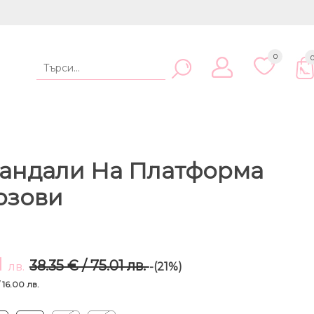
0
андали На Платформа
розови
1
38.35 € / 75.01 лв.
лв.
-(21%)
/ 16.00 лв.