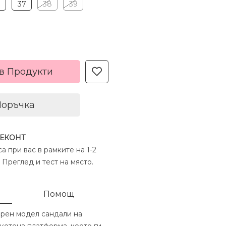
6
37
38
39
в Продукти
Поръчка
 ЕКОНТ
а при вас в рамките на 1-2
 Преглед и тест на място.
Помощ
ерен модел сандали на