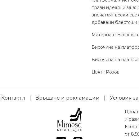
платформа. Имат оле
прави идеални за еж
впечатлят всеки със 
добавени блестящи 
Материал : Eко кожа
Височина на платформ
Височина на платфор
Цвят : Розов
Контакти
|
Връщане и рекламации
|
Условия за
Ценат
и раз
Еконт 
от 8.5