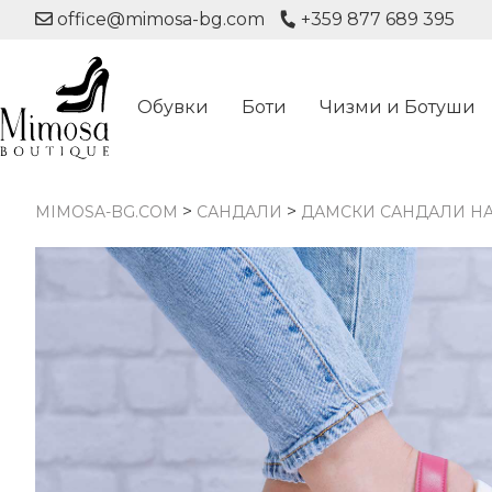
office@mimosa-bg.com
+359 877 689 395
Обувки
Боти
Чизми и Ботуши
>
>
MIMOSA-BG.COM
САНДАЛИ
ДАМСКИ САНДАЛИ НА