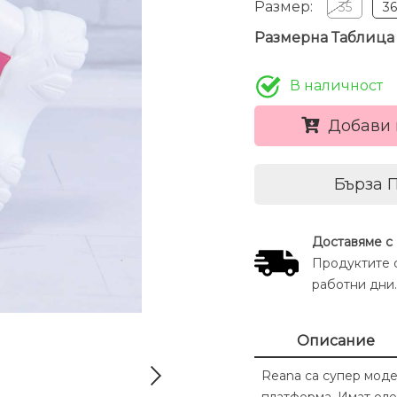
Размер:
35
3
Размерна Таблица
В наличност
Добави 
Бърза 
Доставяме с
Продуктите с
работни дни.
Описание
Reana са супер мод