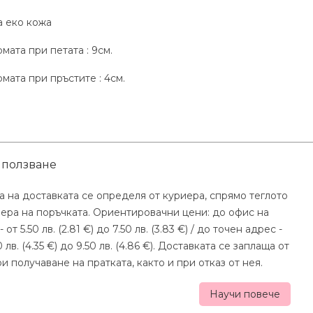
а еко кожа
мата при петата : 9см.
мата при пръстите : 4см.
 ползване
а на доставката се определя от куриера, спрямо теглото
мера на поръчката. Ориентировачни цени: до офис на
- от 5.50 лв. (2.81 €) до 7.50 лв. (3.83 €) / до точен адрес -
0 лв. (4.35 €) до 9.50 лв. (4.86 €). Доставката се заплаща от
и получаване на пратката, както и при отказ от нея.
Научи повече