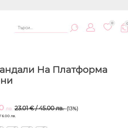
0
андали На Платформа
рни
00
23.01 € / 45.00 лв.
лв.
-(13%)
/ 6.00 лв.