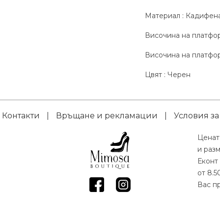
Материал : Кадифен
Височина на платфор
Височина на платфор
Цвят : Черен
Контакти
|
Връщане и рекламации
|
Условия за
Ценат
и раз
Еконт 
от 8.5
Вас пр