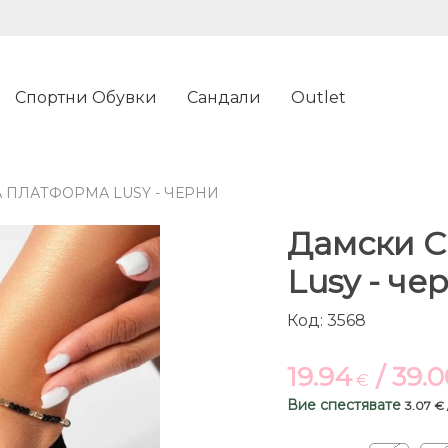
Спортни Обувки
Сандали
Outlet
 ПЛАТФОРМА LUSY - ЧЕРНИ
Дамски С
Lusy - че
Код: 3568
19.94
/ 39.
€
Вие спестявате
3.07 € 