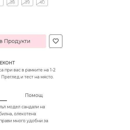
7
38
39
40
в Продукти
 ЕКОНТ
а при вас в рамките на 1-2
 Преглед и тест на място.
Помощ
пъл модел сандали на
билна, олекотена
 прави много удобни за