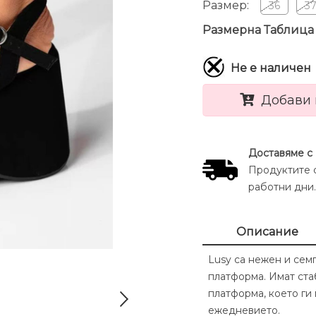
Размер:
36
3
Размерна Таблица
Не е наличен
Добави 
Доставяме с
Продуктите с
работни дни.
Описание
Lusy са нежен и сем
платформа. Имат ста
платформа, което ги
ежедневието.