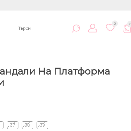
0
андали На Платформа
и
.
6
37
38
39