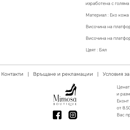
изработена с голяма
Материал : Еко кожа
Височина на платформ
Височина на платфор
Цвят : Бял
Контакти
|
Връщане и рекламации
|
Условия за
Ценат
и раз
Еконт 
от 8.5
Вас пр