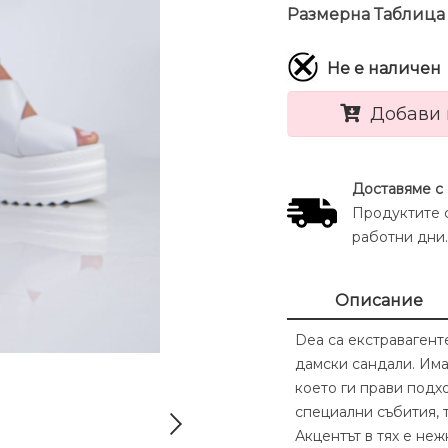
Размерна Таблица
Не е наличен
Добави 
Доставяме с
Продуктите с
работни дни.
Описание
Dea са екстраваген
дамски сандали. Има
което ги прави подх
специални събития, 
Акцентът в тях е неж