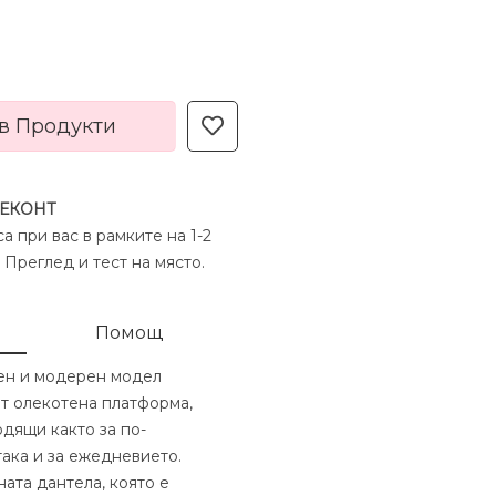
в Продукти
 ЕКОНТ
а при вас в рамките на 1-2
 Преглед и тест на място.
Помощ
тен и модерен модел
т олекотена платформа,
одящи както за по-
така и за ежедневието.
ната дантела, която е