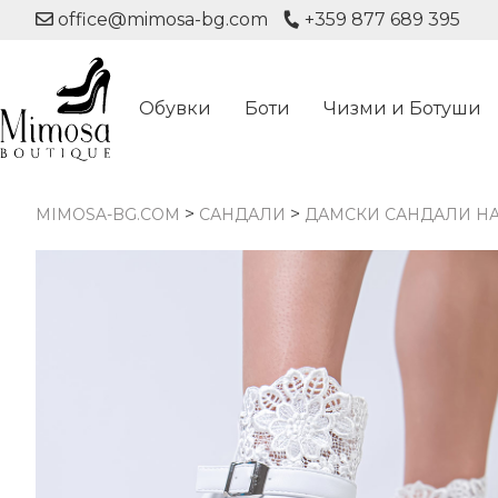
office@mimosa-bg.com
+359 877 689 395
Обувки
Боти
Чизми и Ботуши
>
>
MIMOSA-BG.COM
САНДАЛИ
ДАМСКИ САНДАЛИ НА