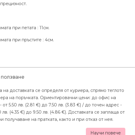
 прецизност.
ата при петата : 11см.
мата при пръстите : 4см.
 ползване
а на доставката се определя от куриера, спрямо теглото
мера на поръчката. Ориентировачни цени: до офис на
- от 5.50 лв. (2.81 €) до 7.50 лв. (3.83 €) / до точен адрес -
0 лв. (4.35 €) до 9.50 лв. (4.86 €). Доставката се заплаща от
и получаване на пратката, както и при отказ от нея.
Научи повече