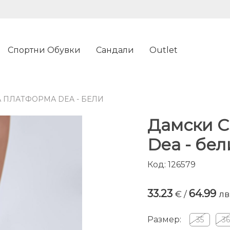
Спортни Обувки
Сандали
Outlet
 ПЛАТФОРМА DEA - БЕЛИ
Дамски С
Dea - бел
Код: 126579
33.23
64.99
€ /
лв
Размер:
35
3