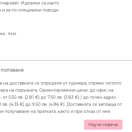
 очароват. Идеални са както
а и за по-специални поводи.
а : 4см.
 ползване
а на доставката се определя от куриера, спрямо теглото
мера на поръчката. Ориентировачни цени: до офис на
- от 5.50 лв. (2.81 €) до 7.50 лв. (3.83 €) / до точен адрес -
0 лв. (4.35 €) до 9.50 лв. (4.86 €). Доставката се заплаща от
и получаване на пратката, както и при отказ от нея.
Научи повече