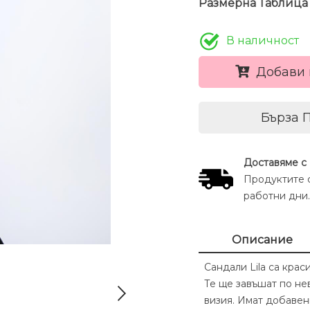
Размерна Таблица
В наличност
Добави 
Бърза 
Доставяме с
Продуктите с
работни дни.
Описание
Сандали Lila са крас
Те ще завъшат по не
визия. Имат добаве