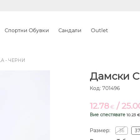
Спортни Обувки
Сандали
Outlet
A - ЧЕРНИ
Дамски Са
Код: 701496
12.78
/ 25.
€
Вие спестявате
10.23 €
Размер:
36
3