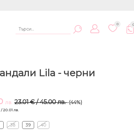
0
ндали Lila - черни
00
23.01 € / 45.00 лв.
лв.
-(44%)
 / 20.01 лв.
7
38
39
40