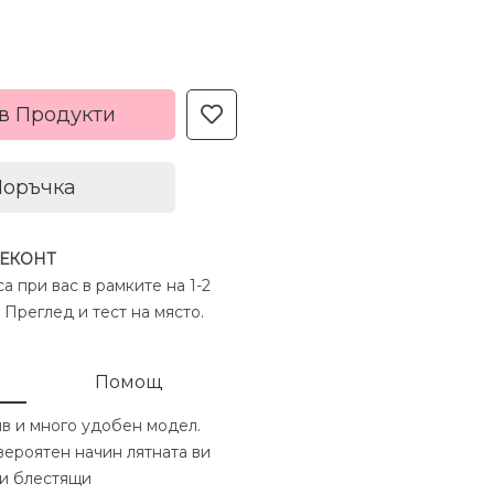
в Продукти
Поръчка
 ЕКОНТ
а при вас в рамките на 1-2
 Преглед и тест на място.
Помощ
ив и много удобен модел.
вероятен начин лятната ви
ни блестящи