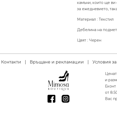
камъни, които ще ви
за ежедневието, так
Материал : Текстил
Дебелина на подметк
Цвят : Черен
Контакти
|
Връщане и рекламации
|
Условия за
Ценат
и раз
Еконт 
от 8.5
Вас пр