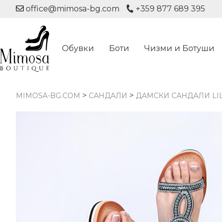
office@mimosa-bg.com
+359 877 689 395
Обувки
Боти
Чизми и Ботуши
>
>
MIMOSA-BG.COM
САНДАЛИ
ДАМСКИ САНДАЛИ LIL