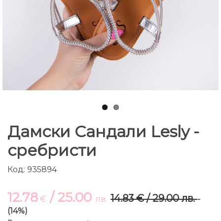
Дамски Сандали Lesly -
сребристи
Код: 935894
12.78
/ 25.00
14.83 € / 29.00 лв.
€
лв.
-
(14%)