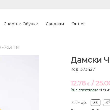
Спортни Обувки
Сандали
Outlet
 - ЖЪЛТИ
Дамски Че
Код: 373427
12.78
/ 25.
€
Вие спестявате
12.27 €
Размер:
36
3