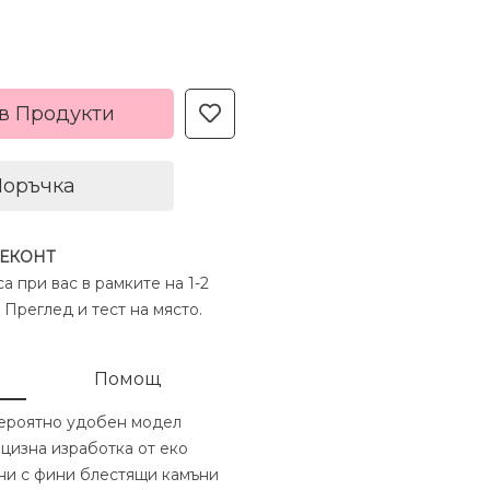
в Продукти
Поръчка
 ЕКОНТ
а при вас в рамките на 1-2
 Преглед и тест на място.
Помощ
евероятно удобен модел
ецизна изработка от еко
ни с фини блестящи камъни