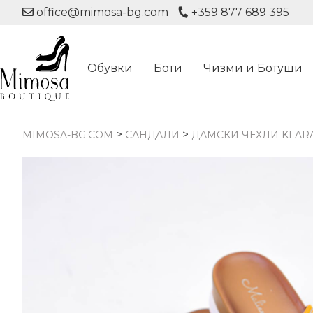
office@mimosa-bg.com
+359 877 689 395
Обувки
Боти
Чизми и Ботуши
>
>
MIMOSA-BG.COM
САНДАЛИ
ДАМСКИ ЧЕХЛИ KLARA