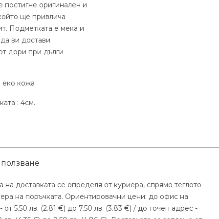
се постигне оригинален и
който ще привлича
ит. Подметката е мека и
 да ви достави
т дори при дълги
 еко кожа
ата : 4см.
 ползване
а на доставката се определя от куриера, спрямо теглото
мера на поръчката. Ориентировачни цени: до офис на
- от 5.50 лв. (2.81 €) до 7.50 лв. (3.83 €) / до точен адрес -