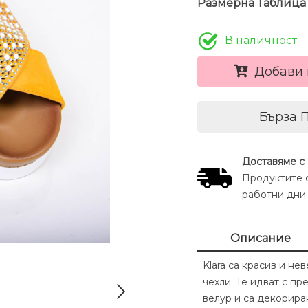
Размерна Таблица
В наличност
Добави 
Бърза 
Доставяме с
Продуктите с
работни дни.
Описание
Klara са красив и н
чехли. Те идват с пр
велур и са декорира