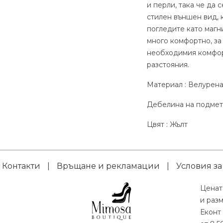
и перли, така че да 
стилен външен вид, 
погледите като магн
много комфортно, за
необходимия комфор
разстояния.
Материал : Велурена
Дебелина на подметк
Цвят : Жълт
Контакти
|
Връщане и рекламации
|
Условия за
Ценат
и раз
Еконт 