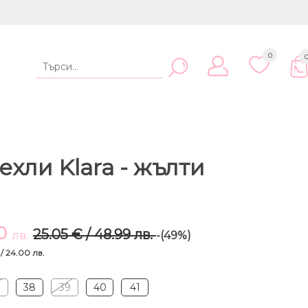
0
хли Klara - жълти
00
25.05 € / 48.99 лв.
лв.
-(49%)
 / 24.00 лв.
7
38
39
40
41