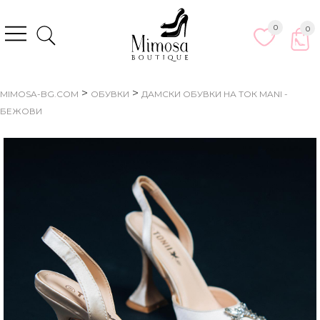
0
0
>
>
MIMOSA-BG.COM
ОБУВКИ
ДАМСКИ ОБУВКИ НА ТОК MANI -
БЕЖОВИ