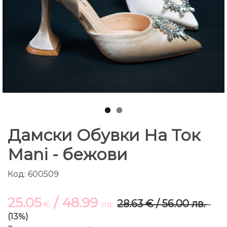
Дамски Обувки На Ток
Mani - бежови
Код: 600509
25.05
/ 48.99
28.63 € / 56.00 лв.
€
лв.
-
(13%)