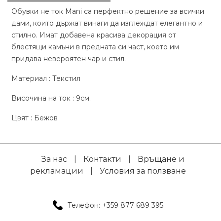
Обувки не ток Mani са перфектно решение за всички
дами, които държат винаги да изглеждат елегантно и
стилно. Имат добавена красива декорация от
блестящи камъни в предната си част, което им
придава невероятен чар и стил.
Материал : Текстил
Височина на ток : 9см.
Цвят : Бежов
За нас
|
Контакти
|
Връщане и
рекламации
|
Условия за ползване
Телефон: +359 877 689 395