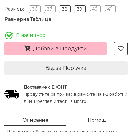
Размер:
36
37
38
39
40
41
Размерна Таблица
В наличност
Добави в Продукти
Бърза Поръчка
Доставяме с ЕКОНТ
Продуктите са при вас в рамките на 1-2 работни
дни. Преглед и тест на място.
Описание
Помощ
Дамски боти Savina са очарователни с изчистените