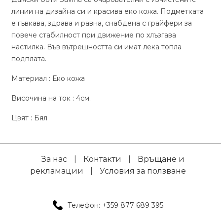
линии на дизайна си и красива еко кожа. Подметката
е гъвкава, здрава и равна, снабдена с грайфери за
повече стабилност при движение по хлъзгава
настилка. Във вътрешността си имат лека топла
подплата.
Материал : Еко кожа
Височина на ток : 4см.
Цвят : Бял
За нас
|
Контакти
|
Връщане и
рекламации
|
Условия за ползване
Телефон: +359 877 689 395