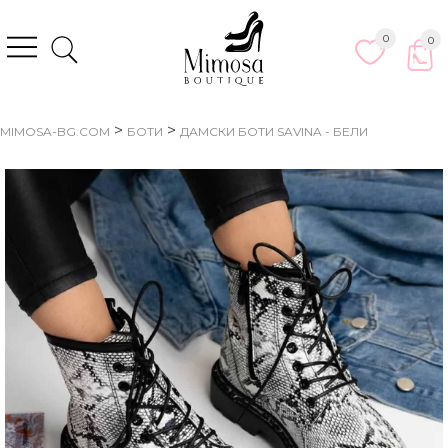
0
0
>
>
MIMOSA-BG.COM
БОТИ
ДАМСКИ БОТИ SAVINA - БЕЛИ