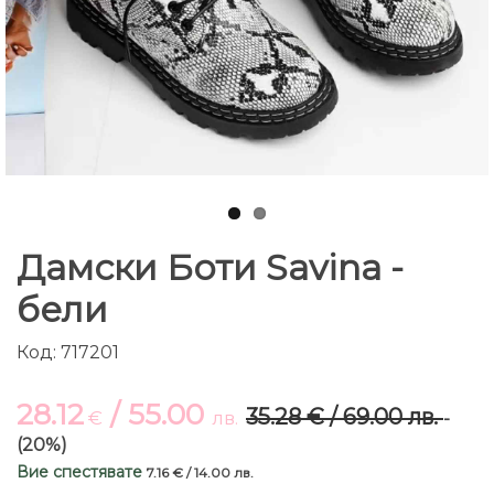
Дамски Боти Savina -
бели
Код: 717201
28.12
/ 55.00
35.28 € / 69.00 лв.
€
лв.
-
(20%)
Вие спестявате
7.16 € / 14.00 лв.