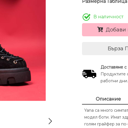
Размерна Таблица
В наличност
Добави 
Бърза 
Доставяме с
Продуктите с
работни дни.
Описание
Yana са много симпа
модел боти. Имат зд
голям грайфер за по