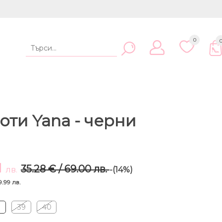
0
оти Yana - черни
1
35.28 € / 69.00 лв.
лв.
-(14%)
 9.99 лв.
8
39
40