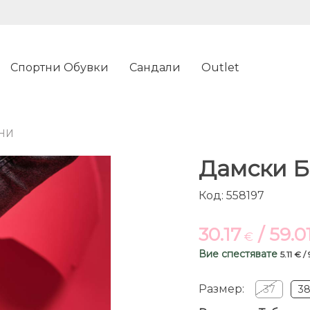
Спортни Обувки
Сандали
Outlet
РНИ
Дамски Б
Код: 558197
30.17
/ 59.0
€
Вие спестявате
5.11 € /
Размер:
37
3