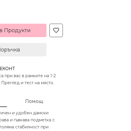
в Продукти
Поръчка
 ЕКОНТ
а при вас в рамките на 1-2
 Преглед и тест на място.
Помощ
тичен и удобен дамски
рава и гъвкава подметка с
-голяма стабилност при