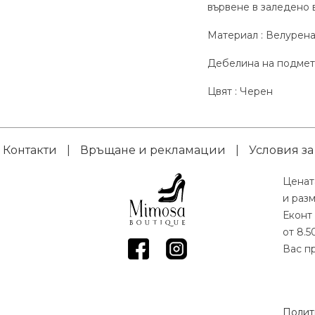
вървене в заледено 
Материал : Велурена
Дебелина на подметк
Цвят : Черен
Контакти
|
Връщане и рекламации
|
Условия за
Ценат
и раз
Еконт 
от 8.5
Вас пр
Полит