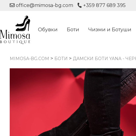
office@mimosa-bg.com
+359 877 689 395
Обувки
Боти
Чизми и Ботуши
>
>
MIMOSA-BG.COM
БОТИ
ДАМСКИ БОТИ YANA - ЧЕ