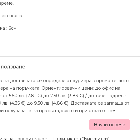
време.
 еко кожа
а : 6см.
 ползване
а на доставката се определя от куриера, спрямо теглото
мера на поръчката. Ориентировачни цени: до офис на
- от 5.50 лв. (2.81 €) до 7.50 лв. (3.83 €) / до точен адрес -
0 лв. (4.35 €) до 9.50 лв. (4.86 €). Доставката се заплаща от
и получаване на пратката, както и при отказ от нея.
Научи повече
ика за поверителност
|
Политика за "Бисквитки"