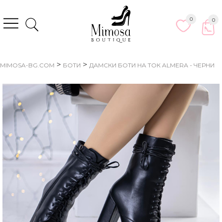
0
0
>
>
MIMOSA-BG.COM
БОТИ
ДАМСКИ БОТИ НА ТОК ALMERA - ЧЕРНИ