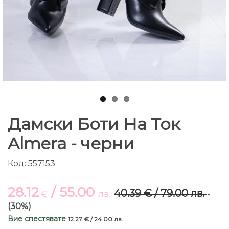
Дамски Боти На Ток
Almera - черни
Код: 557153
28.12
/ 55.00
40.39 € / 79.00 лв.
€
лв.
-
(30%)
Вие спестявате
12.27 € / 24.00 лв.