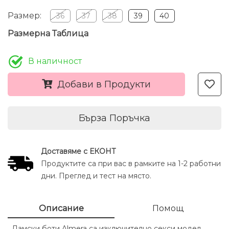
Размер:
36
37
38
39
40
Размерна Таблица
В наличност
Добави в Продукти
Бърза Поръчка
Доставяме с ЕКОНТ
Продуктите са при вас в рамките на 1-2 работни
дни. Преглед и тест на място.
Описание
Помощ
Дамски боти Almera са изключително секси модел,