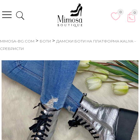
0
0
>
>
MIMOSA-BG.COM
БОТИ
ДАМСКИ БОТИ НА ПЛАТФОРМА KALIYA -
СРЕБРИСТИ