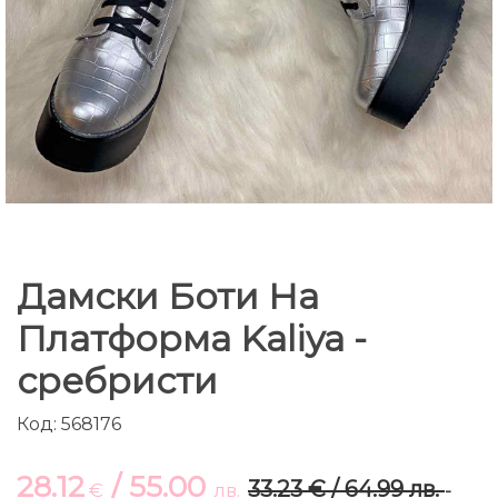
Дамски Боти На
Платформа Kaliya -
сребристи
Код: 568176
28.12
/ 55.00
33.23 € / 64.99 лв.
€
лв.
-